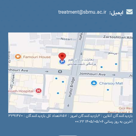
ایمیل:
treatment@sbmu.ac.ir
بازدیدکنندگان آنلاین : 2
بازدیدکنندگان امروز : 857
تعداد کل بازدیدکنندگان : 3291470
آخرین به روز رسانی 1405/05/06 00:22