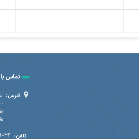
تماس با 
آدرس:
ته
سا
پز
تلفن:
01034