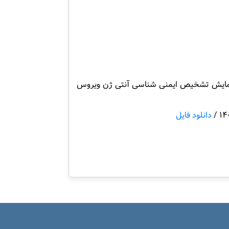
ان- خودپرداخت ( فرانشیز ) آزمایش شایع ( تست گلوبال ) تشخیص کووید 19 و تعرفه آزمایش تشخیص ایمنی شناسی آنتی ژن ویروس
دانلود فایل