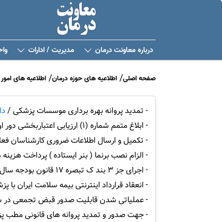
درباره معاونت درمان
مدیریت / ادارات
واح
صفحه اصلی
اطلاعیه های حوزه درمان
اطلاعیه های امور 
- تمدید پروانه بهره برداری موسسات پزشکی /
دا
- ابلاغ متمم شماره (1) ارزیابی اعتباربخشی دور اول مراکز جراحی محدود و سرپایی /
- تکمیل و ارسال اطلاعات ضروری کارشناسان فعال
- الزام نصب برنما ( بنر ایستاده ) پرداخت ه
- اجرای جز 3 بند ک تبصره 17 قانون بودجه سال 1400 /
- انعقاد قرارداد اینترنتی بیمه سلامت ایران ب
- عملیاتی شدن قابلیت صدور قبض تجمعی در سا
- جهت صدور و تمدید پروانه های قانونی مطب 