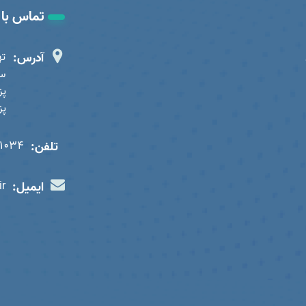
تماس با 
آدرس:
ته
سا
پز
تلفن:
01034
ایمیل:
ir