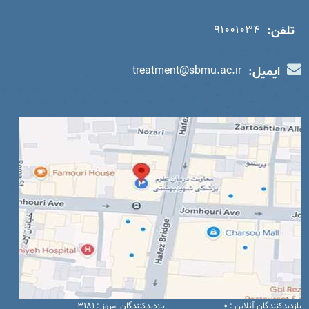
تلفن:
91001034
ایمیل:
treatment@sbmu.ac.ir
بازدیدکنندگان آنلاین : 0
بازدیدکنندگان امروز : 3181