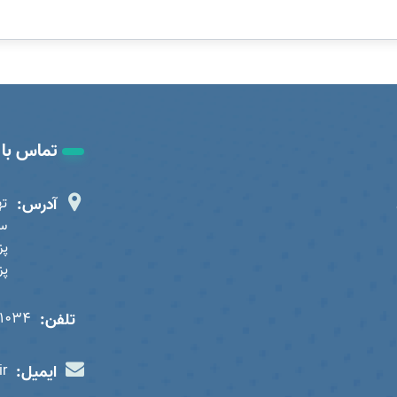
تماس با 
آدرس:
ته
سا
پز
تلفن:
01034
ایمیل:
ir