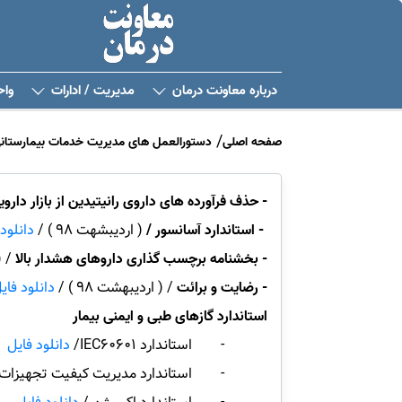
درباره معاونت درمان
مدیریت / ادارات
واح
صفحه اصلی
دستورالعمل های مدیریت خدمات بیمارستان
-
حذف فرآورده های داروی رانیتیدین از بازار دارو
- استاندارد آسانسور /
( اردیبشهت 98 ) /
دانلود
- بخشنامه برچسب گذاری داروهای هشدار بالا
/ ( 
- رضایت و برائت
/ ( اردیبهشت 98 ) /
دانلود فای
استاندارد گازهای طبی و ایمنی بیمار
- استاندارد IEC60601/
دانلود فایل
- استاندارد مدیریت کیفیت تجهیزات