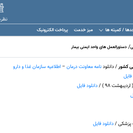
نظر
دها / کمیته ها
میز خدمت
پرداخت الکترونیک
ی
دستورالعمل های واحد ایمنی بیمار
یی کشور
/ دانلود
نامه معاونت درمان
–
اطلاعیه سازمان غذا و دارو
 فایل
اردیبهشت 98 ) /
دانلود فایل
ل
 پزشکی /
دانلود فایل