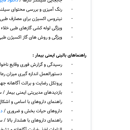
- جابجایی سیلندر گازها /
دانلود فای
- رنگ آمیزی و بررسی محتوای سیلندر
- نیتروس اکسیژن برای مصارف طبی 
- ویژگی لوله کشی گازهای طبی خلاء 
- ویژگی و روش های گاز اکسیژن طبی
راهنماهای بالینی ایمنی بیمار :
- رسیدگی و گزارش فوری وقایع ناخواسته 
- دستورالعمل اندازه گیری میزان رعای
- پروتکل رضایت و برائت آگاهانه جهت ا
- بازدیدهای مدیریتی ایمنی بیمار / سال 
- راهنمای داروهای با اسامی و اشکال مش
- داروهای حیات بخش و ضروری /
دا
- راهنمای داروهای با هشدار بالا / سال 4
- الزامات اخذ رضایت آگاهانه و تشخیصی