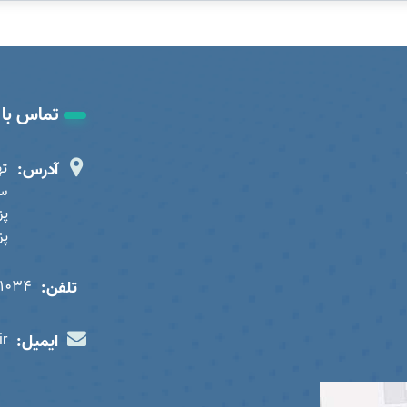
تماس با 
آدرس:
ته
سا
پز
تلفن:
01034
ایمیل:
ir